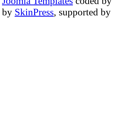
Joomla Templates
coded b
by
SkinPress
, supported b