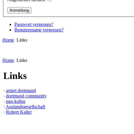
Passwort vergessen?
Benutzername vergessen?
Home
Links
Home
Links
Links
·
artnet dortmund
·
dortmund community
·
pan-kultur
·
Auslandsgesellschaft
·
Robert Kaller